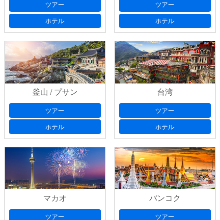
ツアー
ツアー
ホテル
ホテル
釜山 / プサン
台湾
ツアー
ツアー
ホテル
ホテル
マカオ
バンコク
ツアー
ツアー