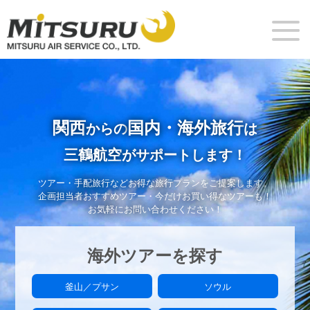
関西
国内・海外旅行
からの
は
三鶴航空
がサポートします！
ツアー・手配旅行などお得な旅行プランをご提案します。
企画担当者おすすめツアー・今だけお買い得なツアーも！
お気軽にお問い合わせください！
海外ツアーを探す
釜山／プサン
ソウル