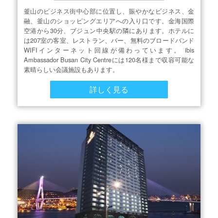
釜山のビジネス街中心部に位置し、賑やかなビジネス、金
融、釜山のショッピングエリアへの入り口です。金海国際
空港から30分、ブジュン中央駅の隣にあります。ホテルに
は207室の客室、レストラン、バー、無料のブロードバンド
WIFIインターネット回線が備わっています。 ibis
Ambassador Busan City Centreには120名様まで収容可能な
素晴らしい会議施設もあります。
詳しく見る