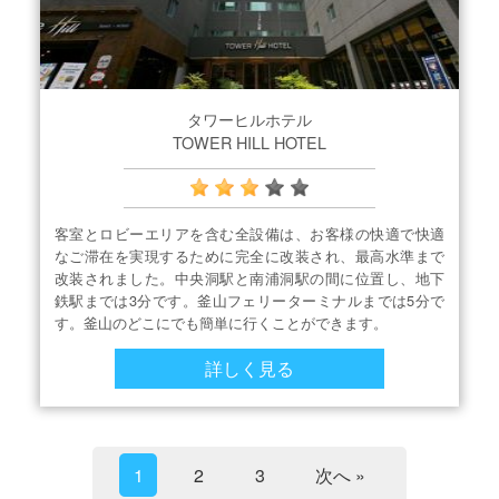
タワーヒルホテル
TOWER HILL HOTEL
客室とロビーエリアを含む全設備は、お客様の快適で快適
なご滞在を実現するために完全に改装され、最高水準まで
改装されました。中央洞駅と南浦洞駅の間に位置し、地下
鉄駅までは3分です。釜山フェリーターミナルまでは5分で
す。釜山のどこにでも簡単に行くことができます。
詳しく見る
1
2
3
次へ »