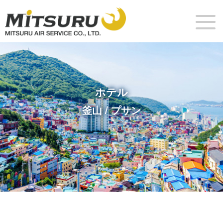
ホテル
釜山 / プサン