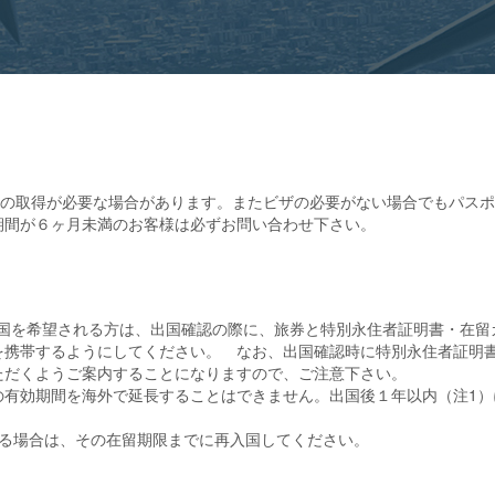
)の取得が必要な場合があります。またビザの必要がない場合でもパス
期間が６ヶ月未満のお客様は必ずお問い合わせ下さい。
で出国を希望される方は、出国確認の際に、旅券と特別永住者証明書・在
を携帯するようにしてください。 なお、出国確認時に特別永住者証明
ただくようご案内することになりますので、ご注意下さい。
の有効期間を海外で延長することはできません。出国後１年以内（注1）
する場合は、その在留期限までに再入国してください。