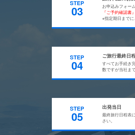
STEP
お申込みフォー
03
『ご予約確認書
※指定期日まで
ご旅行最終日
STEP
04
すべてお手続き
数ですが当社ま
出発当日
STEP
05
最終旅行日程表
さい。