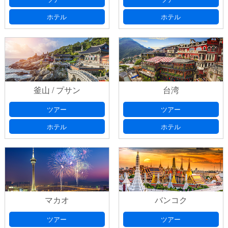
ホテル
ホテル
釜山 / プサン
台湾
ツアー
ツアー
ホテル
ホテル
マカオ
バンコク
ツアー
ツアー