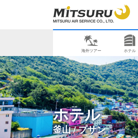
海外ツアー
ホテル
ホテル
釜山 / プサン