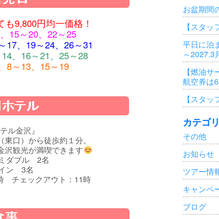
お盆期間
も9,800円均一価格！
【スタッ
、15～20、22～25
～17、19～24、26～31
平日に泊ま
～2027.
14、16～21、25～28
、8～13、15～19
【燃油サ
航空券は
【スタッ
カテゴ
テル金沢』
その他
口（東口）から徒歩約１分。
金沢観光が満喫できます
お知らせ
ミダブル 2名
イン 3名
ツアー情
時 チェックアウト：11時
キャンペ
ブログ