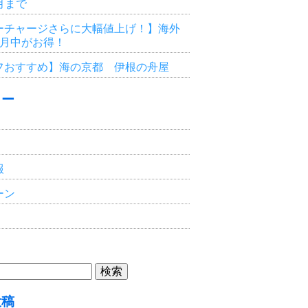
3月まで
ーチャージさらに大幅値上げ！】海外
6月中がお得！
フおすすめ】海の京都 伊根の舟屋
リー
報
ーン
投稿