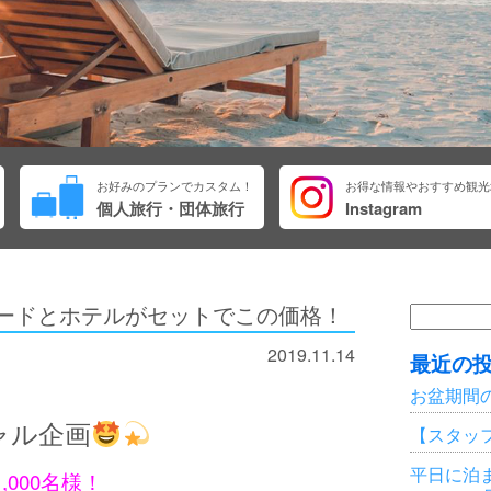
お好みのプランでカスタム！
お得な情報やおすすめ観光
個人旅行・団体旅行
Instagram
ーバードとホテルがセットでこの価格！
検
索:
2019.11.14
最近の
お盆期間
ャル企画
【スタッ
平日に泊ま
,000名様！