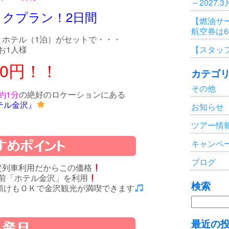
～2027.
トクプラン！2日間
【燃油サ
航空券は
とホテル（1泊）がセットで・・・
【スタッ
お1人様
800円！！
カテゴ
その他
約1分
の絶好のロケーションにある
テル金沢』
お知らせ
ツアー情
キャンペ
ブログ
定列車利用だからこの価格
前「ホテル金沢」を利用
検索
預けもＯＫで金沢観光が満喫できます
検
索:
最近の