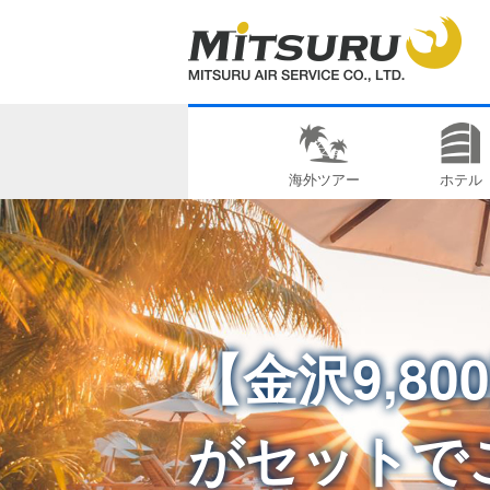
海外ツアー
ホテル
【金沢9,8
がセットで