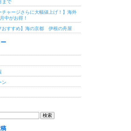
3月まで
ーチャージさらに大幅値上げ！】海外
6月中がお得！
フおすすめ】海の京都 伊根の舟屋
リー
報
ーン
投稿