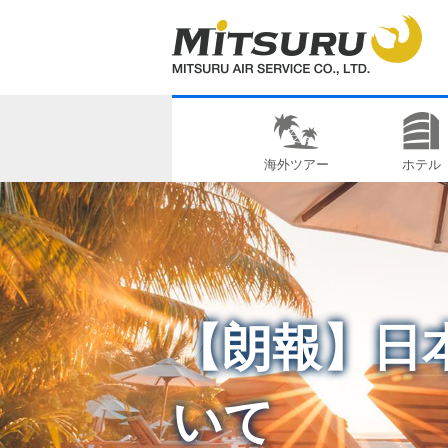
海外ツアー
ホテル
【朗報】日
いて