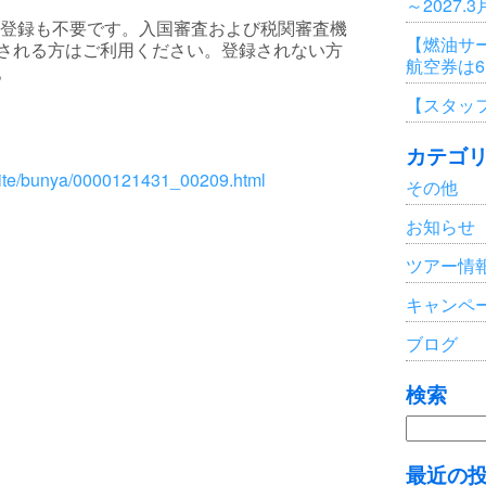
～2027.
続きの事前登録も不要です。入国審査および税関審査機
【燃油サ
される方はご利用ください。登録されない方
航空券は
。
【スタッ
カテゴ
suite/bunya/0000121431_00209.html
その他
お知らせ
ツアー情
キャンペ
ブログ
検索
検
索:
最近の