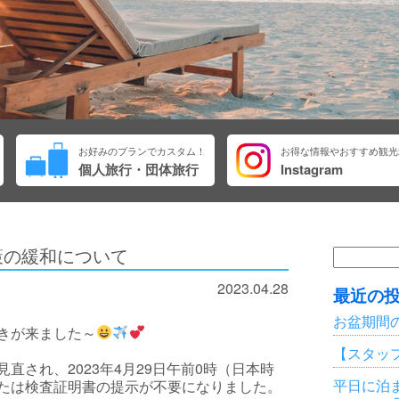
お好みのプランでカスタム！
お得な情報やおすすめ観光
個人旅行・団体旅行
Instagram
策の緩和について
検
索:
2023.04.28
最近の
お盆期間
きが来ました～
【スタッ
直され、2023年4月29日午前0時（日本時
平日に泊ま
たは検査証明書の提示が不要になりました。