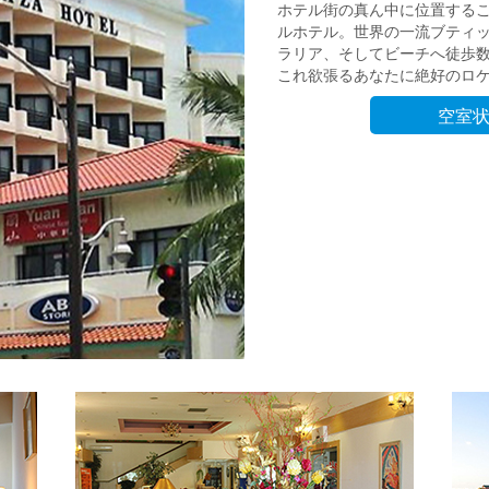
ホテル街の真ん中に位置する
ルホテル。世界の一流ブティッ
ラリア、そしてビーチへ徒歩
これ欲張るあなたに絶好のロ
空室