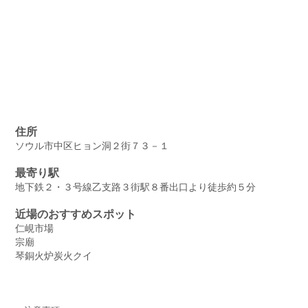
住所
ソウル市中区ヒョン洞２街７３－１
最寄り駅
地下鉄２・３号線乙支路３街駅８番出口より徒歩約５分
近場のおすすめスポット
仁峴市場
宗廟
琴銅火炉炭火クイ