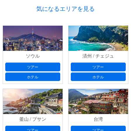
気になるエリアを見る
ソウル
済州 / チェジュ
ツアー
ツアー
ホテル
ホテル
釜山 / プサン
台湾
ツアー
ツアー