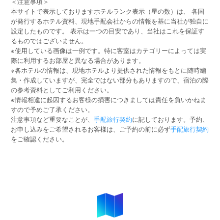
＜注意事項＞
本サイトで表示しておりますホテルランク表示（星の数）は、 各国
が発行するホテル資料、現地手配会社からの情報を基に当社が独自に
設定したものです。 表示は一つの目安であり、当社はこれを保証す
るものではございません。
※使用している画像は一例です。特に客室はカテゴリーによっては実
際に利用するお部屋と異なる場合があります。
※各ホテルの情報は、現地ホテルより提供された情報をもとに随時編
集・作成していますが、完全ではない部分もありますので、宿泊の際
の参考資料としてご利用ください。
※情報相違に起因するお客様の損害につきましては責任を負いかねま
すので予めご了承ください。
注意事項など重要なことが、
手配旅行契約
に記しております。予約、
お申し込みをご希望されるお客様は、ご予約の前に必ず
手配旅行契約
をご確認ください。