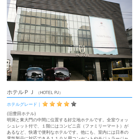
ホテルＰＪ
（HOTEL PJ）
ホテルグレード｜
(旧豊田ホテル)
明洞と東大門の中間に位置する好立地ホテルです。全室ウォッ
シュレット付で、１階にはコンビニ店（ファミリーマート）が
あるなど、快適で便利なホテルです。他にも、室内には日本の
電気製品に対応できる１１０Ｖ用コンセントやモジュラージャ