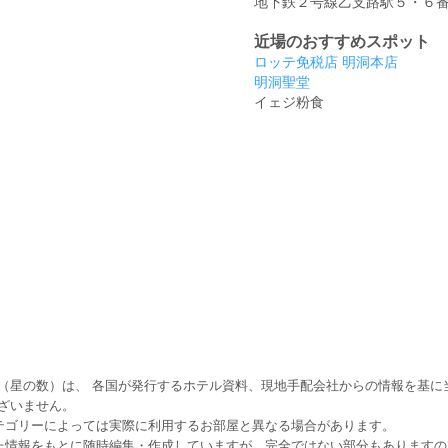
地下鉄２号線乙支路駅５・６
近場のおすすめスポット
ロッテ免税店 明洞本店
明洞聖堂
イェジ粉食
（星の数）は、 各国が発行するホテル資料、現地手配会社からの情報を基に
ざいません。
テゴリーによっては実際に利用するお部屋と異なる場合があります。
た情報をもとに随時編集・作成していますが、完全ではない部分もあります