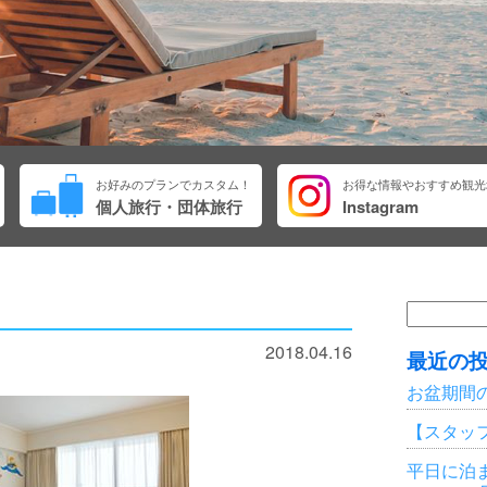
お好みのプランでカスタム！
お得な情報やおすすめ観光
個人旅行・団体旅行
Instagram
検
索:
2018.04.16
最近の
お盆期間
【スタッ
平日に泊ま