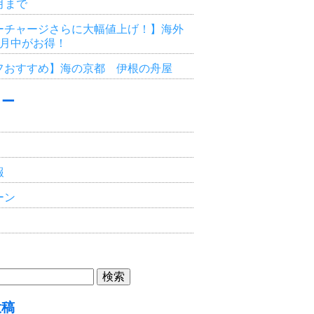
3月まで
ーチャージさらに大幅値上げ！】海外
6月中がお得！
フおすすめ】海の京都 伊根の舟屋
リー
報
ーン
投稿