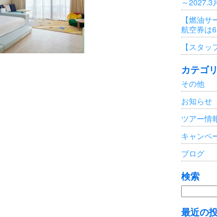
～2027.
【燃油サ
航空券は
【スタッ
カテゴ
その他
お知らせ
ツアー情
キャンペ
ブログ
検索
検
索:
最近の