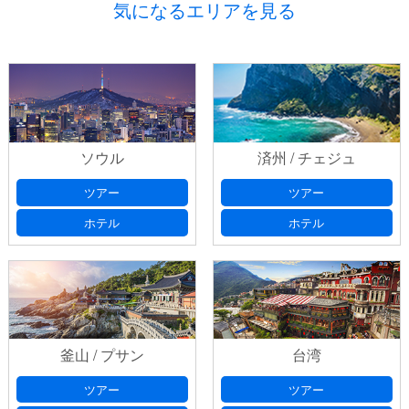
気になるエリアを見る
ソウル
済州 / チェジュ
ツアー
ツアー
ホテル
ホテル
釜山 / プサン
台湾
ツアー
ツアー