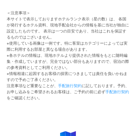
＜注意事項＞
本サイトで表示しておりますホテルランク表示（星の数）は、 各国
が発行するホテル資料、現地手配会社からの情報を基に当社が独自に
設定したものです。 表示は一つの目安であり、当社はこれを保証す
るものではございません。
※使用している画像は一例です。特に客室はカテゴリーによっては実
際に利用するお部屋と異なる場合があります。
※各ホテルの情報は、現地ホテルより提供された情報をもとに随時編
集・作成していますが、完全ではない部分もありますので、宿泊の際
の参考資料としてご利用ください。
※情報相違に起因するお客様の損害につきましては責任を負いかねま
すので予めご了承ください。
注意事項など重要なことが、
手配旅行契約
に記しております。予約、
お申し込みをご希望されるお客様は、ご予約の前に必ず
手配旅行契約
をご確認ください。