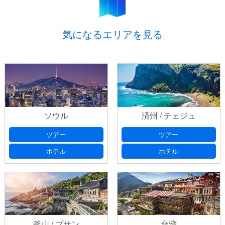
気になるエリアを見る
ソウル
済州 / チェジュ
ツアー
ツアー
ホテル
ホテル
釜山 / プサン
台湾