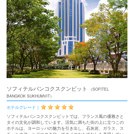
ソフィテルバンコクスクンビット
（SOFITEL
BANGKOK SUKHUMVIT）
ホテルグレード｜
ソフィテルバンコクスクンビットでは、フランス風の優雅さと
タイの文化が調和しています。活気に満ちた街の上に立つこの
ホテルは、ヨーロッパの魅力を引き出し、石灰岩、ガラス、ス
チールのアールデコのタワーでタイのおもてなしを表現してい