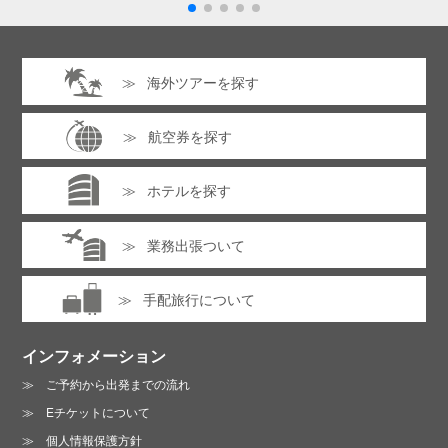
プライバシーポリシーに同意する
海外ツアーを探す
同行者情報（1人目）
※クリックするとフォームが表示
されます。全ての項目に入力・選択してください。
プライバシーポリシーは
こちら
航空券を探す
同行者情報（2人目）
※クリックするとフォームが表示
されます。全ての項目に入力・選択してください。
ホテルを探す
同行者情報（3人目）
※クリックするとフォームが表示
業務出張ついて
お電話でのお問い合わせ :
されます。全ての項目に入力・選択してください。
06-6213-3123
手配旅行について
同行者情報（4人目）
※クリックするとフォームが表示
営業時間 /
月～金曜日 10:00～19:00
されます。全ての項目に入力・選択してください。
土曜日 13:00～18:00（日・祝は休業）
インフォメーション
ご予約から出発までの流れ
Eチケットについて
プライバシーポリシーに同意する
個人情報保護方針