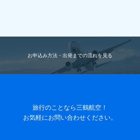
旅行代表者名
(必須)
ご職業
国籍（パスポートの内容を記載）
海外旅行をお申込
旅行代表者名ふりがな
(必須)
みの方のみご記入ください。
お申込み方法・出発までの流れを
見る
メールアドレス
(必須)
パスポート番号
海外旅行をお申込みの方のみご記入くだ
さい。
電話番号
(必須) 連絡がとれる電話番号をご入力くださ
い。ハイフン抜きでご入力ください （例 ： 0612345678）
パスポートと同じお名前
旅行のことなら三鶴航空！
ローマ字でご記入ください。
お気軽にお問い合わせください。
FAX番号
ハイフン抜きでご入力ください （例 ：
パスポート有効期限
海外旅行をお申込みの方のみご記入