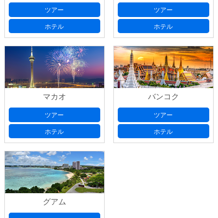
出発日
(必須) 出発日の選択は、本日より日曜・祝日を除いた
ツアー
ツアー
ご希望フライト
(必須)
７日以降としてください
ホテル
ホテル
ご希望宿泊ホテル
(必須)
ご希望フライト
(必須)
マカオ
バンコク
旅行日数、延泊希望等のご要望がございました
ご希望宿泊ホテル
(必須)
ツアー
ツアー
ら、ご記入ください。
ホテル
ホテル
お申込み代表者情報
お名前
(必須)
グアム