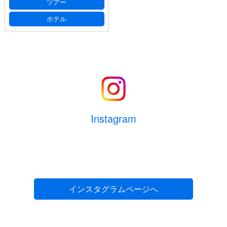
ツアー
お名前ふりがな
(必須)
ご人数
ホテル
(必須)
大人
人
メールアドレス
(必須)
子供
人
幼児
人
電話番号
(必須) 連絡がとれる電話番号をご入力くださ
Instagram
い。ハイフン抜きでご入力ください （例 ： 0612345678）
部屋数
室
生年月日
(必須) 半角数字8桁でご記入ください。（例：
1975年7月1日の場合 ⇒ 19750701）
インスタグラムページへ
お部屋に関するご要望がございましたら、ご記
入ください。