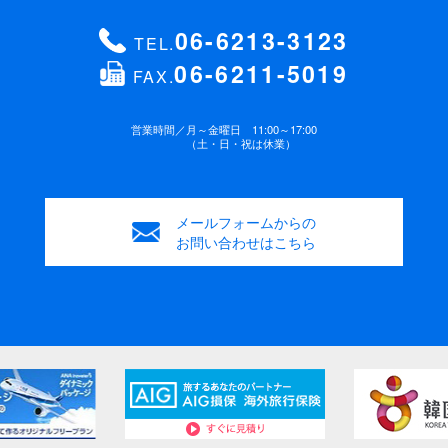
0612345678）
ください。
06-6213-3123
TEL.
06-6211-5019
FAX.
年齢
緊急連絡先 電話番号
(必須)
歳
営業時間／
月～金曜日 11:00～17:00
（土・日・祝は休業）
性別
お支払方法
(必須)
男性
女性
メールフォームからの
銀行振込み
ご来店
お問い合わせはこちら
ご要望・連絡事項
ご要望などがございましたらご記入ください。