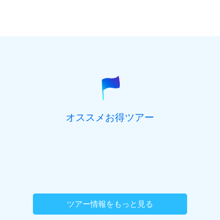
性別
(必須)
男性
女性
郵便番号
(必須) ハイフン抜き、半角数字7桁でご記入くだ
さい。
参加を希望するオプショナルツアーがございま
都道府県
(必須)
したら、ご記入ください。
オススメお得ツアー
住所(市区町村)
(必須)
住所(番地、マンション名号室など)
ツアー情報をもっと見る