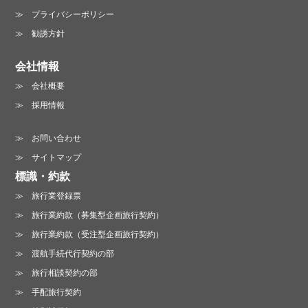
プライバシーポリシーは
こちら
プライバシーポリシー
勧誘方針
会社情報
会社概要
お電話でのお問い合わせ :
採用情報
06-6213-3123
お問い合わせ
営業時間 /
月～金曜日 10:00～19:00
サイトマップ
土曜日 13:00～18:00（日・祝は休業）
標識・約款
旅行業登録票
旅行業約款（募集型企画旅行契約）
旅行業約款（受注型企画旅行契約）
渡航手続代行契約の部
旅行相談契約の部
手配旅行契約