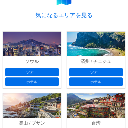
LCCで行くちょっとそこ韓国 プサン３日間
【8月～11月】
気になるエリアを見る
ご予約
プライバシーポリシ
ー
ソウル
済州 / チェジュ
出発日
(必須) 出発日の選択は、本日より日曜・祝日を除いた
プライバシーポリシ
ツアー
ツアー
７日以降としてください
ー
ホテル
ホテル
お問い合わせ番号
以前、フォームにてお問い合わせいた
だいたお客様は、返信メールに記載されております「お問い合
出発日 第2希望
出発日の選択は、本日より日曜・祝日を除
わせ番号」をご記入ください。
いた７日以降としてください
釜山 / プサン
台湾