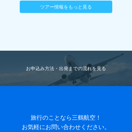
ツアー情報をもっと見る
旅行代表者名
(必須)
ご職業
国籍（パスポートの内容を記載）
海外旅行をお申込
旅行代表者名ふりがな
(必須)
みの方のみご記入ください。
お申込み方法・出発までの流れを
見る
メールアドレス
(必須)
パスポート番号
海外旅行をお申込みの方のみご記入くだ
さい。
電話番号
(必須) 連絡がとれる電話番号をご入力くださ
い。ハイフン抜きでご入力ください （例 ： 0612345678）
パスポートと同じお名前
旅行のことなら三鶴航空！
ローマ字でご記入ください。
お気軽にお問い合わせください。