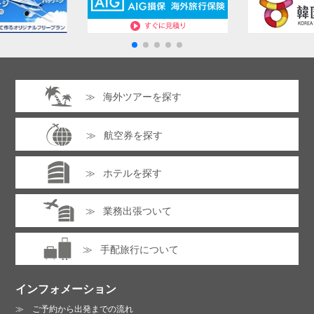
プライバシーポリシーに同意する
海外ツアーを探す
同行者情報（1人目）
※クリックするとフォームが表示
されます。全ての項目に入力・選択してください。
プライバシーポリシーは
こちら
航空券を探す
同行者情報（2人目）
※クリックするとフォームが表示
されます。全ての項目に入力・選択してください。
ホテルを探す
同行者情報（3人目）
※クリックするとフォームが表示
業務出張ついて
お電話でのお問い合わせ :
されます。全ての項目に入力・選択してください。
06-6213-3123
手配旅行について
同行者情報（4人目）
※クリックするとフォームが表示
営業時間 /
月～金曜日 10:00～19:00
されます。全ての項目に入力・選択してください。
土曜日 13:00～18:00（日・祝は休業）
インフォメーション
ご予約から出発までの流れ