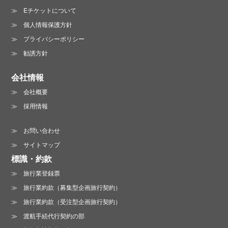
Eチケットについて
プライバシーポリシーに同意する
個人情報保護方針
プライバシーポリシーは
こちら
プライバシーポリシー
勧誘方針
会社情報
会社概要
お電話でのお問い合わせ :
採用情報
06-6213-3123
お問い合わせ
営業時間 /
月～金曜日 10:00～19:00
サイトマップ
土曜日 13:00～18:00（日・祝は休業）
標識・約款
旅行業登録票
旅行業約款（募集型企画旅行契約）
旅行業約款（受注型企画旅行契約）
渡航手続代行契約の部