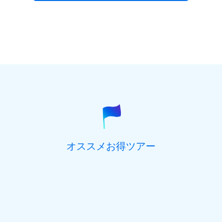
入ください。
性別
(必須)
男性
女性
郵便番号
(必須) ハイフン抜き、半角数字7桁でご記入くだ
さい。
参加を希望するオプショナルツアーがございま
都道府県
(必須)
したら、ご記入ください。
オススメお得ツアー
住所(市区町村)
(必須)
住所(番地、マンション名号室など)