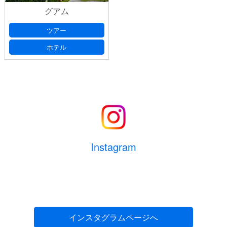
グアム
ツアー
お名前ふりがな
(必須)
ご人数
ホテル
(必須)
大人
人
メールアドレス
(必須)
子供
人
幼児
人
電話番号
(必須) 連絡がとれる電話番号をご入力くださ
Instagram
い。ハイフン抜きでご入力ください （例 ： 0612345678）
部屋数
室
生年月日
(必須) 半角数字8桁でご記入ください。（例：
1975年7月1日の場合 ⇒ 19750701）
インスタグラムページへ
お部屋に関するご要望がございましたら、ご記