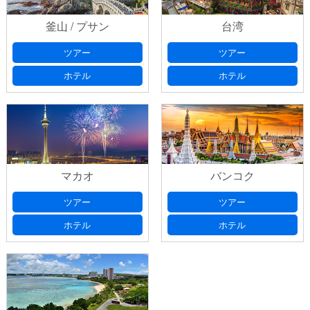
釜山 / プサン
台湾
出発日
(必須) 出発日の選択は、本日より日曜・祝日を除いた
ツアー
ツアー
ご希望フライト
(必須)
７日以降としてください
ホテル
ホテル
ご希望宿泊ホテル
(必須)
ご希望フライト
(必須)
マカオ
バンコク
旅行日数、延泊希望等のご要望がございました
ご希望宿泊ホテル
(必須)
ツアー
ツアー
ら、ご記入ください。
ホテル
ホテル
お申込み代表者情報
お名前
(必須)