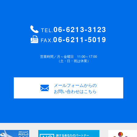
FAX番号
ハイフン抜きでご入力ください （例 ：
パスポート有効期限
海外旅行をお申込みの方のみご記入
0612345678）
ください。
06-6213-3123
TEL.
06-6211-5019
FAX.
年齢
緊急連絡先 電話番号
(必須)
歳
営業時間／
月～金曜日 11:00～17:00
（土・日・祝は休業）
性別
お支払方法
(必須)
男性
女性
メールフォームからの
銀行振込み
ご来店
お問い合わせはこちら
ご要望・連絡事項
ご要望などがございましたらご記入ください。