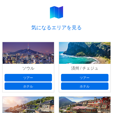
【１月～３月】
お問い合わせ
ＬＣＣで行く 大特価！AIR＆HOTELプサン
【１月～３月】
気になるエリアを見る
ご予約
プライバシーポリシ
ー
ソウル
済州 / チェジュ
出発日
(必須) 出発日の選択は、本日より日曜・祝日を除いた
プライバシーポリシ
ツアー
ツアー
７日以降としてください
ー
ホテル
ホテル
お問い合わせ番号
以前、フォームにてお問い合わせいた
だいたお客様は、返信メールに記載されております「お問い合
出発日 第2希望
出発日の選択は、本日より日曜・祝日を除
わせ番号」をご記入ください。
いた７日以降としてください