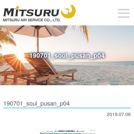
190701_soul_pusan_p04
190701_soul_pusan_p04
2019.07.08