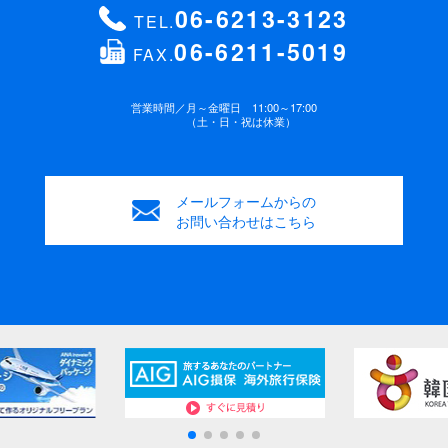
06-6213-3123
TEL.
06-6211-5019
年齢
FAX.
緊急連絡先 電話番号
(必須)
歳
営業時間／
月～金曜日 11:00～17:00
（土・日・祝は休業）
性別
お支払方法
(必須)
男性
女性
銀行振込み
ご来店
メールフォームからの
ご要望・連絡事項
お問い合わせはこちら
ご要望などがございましたらご記入ください。