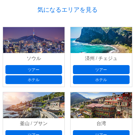
気になるエリアを見る
ご予約
プライバシーポリシ
ー
ソウル
済州 / チェジュ
出発日
(必須) 出発日の選択は、本日より日曜・祝日を除いた
プライバシーポリシ
７日以降としてください
ー
ツアー
ツアー
ホテル
ホテル
お問い合わせ番号
以前、フォームにてお問い合わせいた
だいたお客様は、返信メールに記載されております「お問い合
出発日 第2希望
出発日の選択は、本日より日曜・祝日を除
わせ番号」をご記入ください。
いた７日以降としてください
釜山 / プサン
台湾
出発日
(必須) 出発日の選択は、本日より日曜・祝日を除いた
ご希望フライト
(必須)
７日以降としてください
ツアー
ツアー