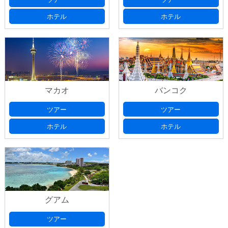
ホテル
ホテル
ご希望宿泊ホテル
(必須)
ご希望フライト
(必須)
マカオ
バンコク
旅行日数、延泊希望等のご要望がございました
ご希望宿泊ホテル
(必須)
ら、ご記入ください。
ツアー
ツアー
ホテル
ホテル
お申込み代表者情報
お名前
(必須)
グアム
ツアー
お名前ふりがな
(必須)
ご人数