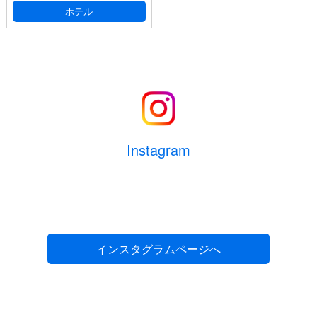
(必須)
ホテル
大人
人
メールアドレス
(必須)
子供
人
幼児
人
電話番号
(必須) 連絡がとれる電話番号をご入力くださ
い。ハイフン抜きでご入力ください （例 ： 0612345678）
Instagram
部屋数
室
生年月日
(必須) 半角数字8桁でご記入ください。（例：
1975年7月1日の場合 ⇒ 19750701）
お部屋に関するご要望がございましたら、ご記
インスタグラムページへ
入ください。
性別
(必須)
男性
女性