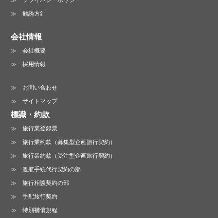
勧誘方針
会社情報
会社概要
お電話でのお問い合わせ :
採用情報
06-6213-3123
営業時間 /
月～金曜日 10:00～19:00
お問い合わせ
土曜日 13:00～18:00（日・祝は休業）
サイトマップ
標識・約款
旅行業登録票
旅行業約款（募集型企画旅行契約）
旅行業約款（受注型企画旅行契約）
渡航手続代行契約の部
旅行相談契約の部
手配旅行契約
特別補償規程