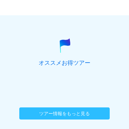
郵便番号
(必須) ハイフン抜き、半角数字7桁でご記入くだ
さい。
参加を希望するオプショナルツアーがございま
都道府県
(必須)
したら、ご記入ください。
オススメお得ツアー
住所(市区町村)
(必須)
住所(番地、マンション名号室など)
ツアー情報をもっと見る
旅行代表者名
(必須)
ご職業