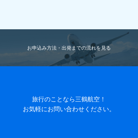
国籍（パスポートの内容を記載）
海外旅行をお申込
旅行代表者名ふりがな
(必須)
みの方のみご記入ください。
お申込み方法・出発までの流れを
見る
メールアドレス
(必須)
パスポート番号
海外旅行をお申込みの方のみご記入くだ
さい。
電話番号
(必須) 連絡がとれる電話番号をご入力くださ
い。ハイフン抜きでご入力ください （例 ： 0612345678）
パスポートと同じお名前
ローマ字でご記入ください。
旅行のことなら三鶴航空！
お気軽にお問い合わせください。
FAX番号
ハイフン抜きでご入力ください （例 ：
パスポート有効期限
海外旅行をお申込みの方のみご記入
0612345678）
ください。