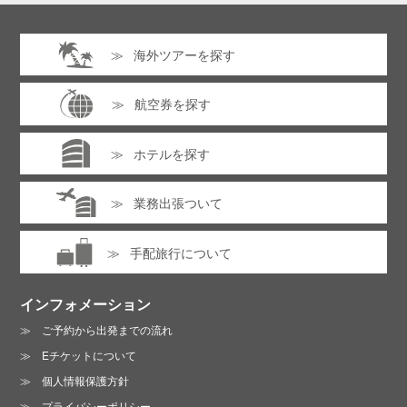
プライバシーポリシーに同意する
同行者情報（1人目）
※クリックするとフォームが表示
海外ツアーを探す
されます。全ての項目に入力・選択してください。
プライバシーポリシーは
こちら
航空券を探す
同行者情報（2人目）
※クリックするとフォームが表示
されます。全ての項目に入力・選択してください。
ホテルを探す
同行者情報（3人目）
※クリックするとフォームが表示
お電話でのお問い合わせ :
されます。全ての項目に入力・選択してください。
業務出張ついて
06-6213-3123
同行者情報（4人目）
※クリックするとフォームが表示
営業時間 /
月～金曜日 10:00～19:00
手配旅行について
されます。全ての項目に入力・選択してください。
土曜日 13:00～18:00（日・祝は休業）
インフォメーション
ご予約から出発までの流れ
プライバシーポリシーに同意する
Eチケットについて
個人情報保護方針
プライバシーポリシーは
こちら
プライバシーポリシー