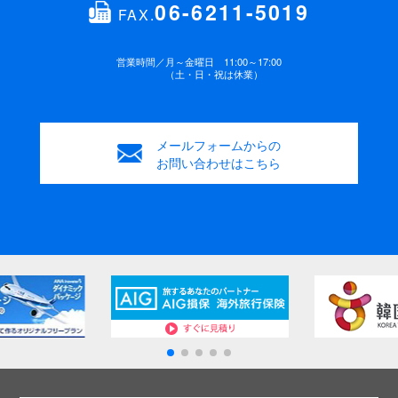
06-6211-5019
年齢
FAX.
緊急連絡先 電話番号
(必須)
歳
営業時間／
月～金曜日 11:00～17:00
（土・日・祝は休業）
性別
お支払方法
(必須)
男性
女性
銀行振込み
ご来店
メールフォームからの
ご要望・連絡事項
お問い合わせはこちら
ご要望などがございましたらご記入ください。
プライバシーポリシーに同意する