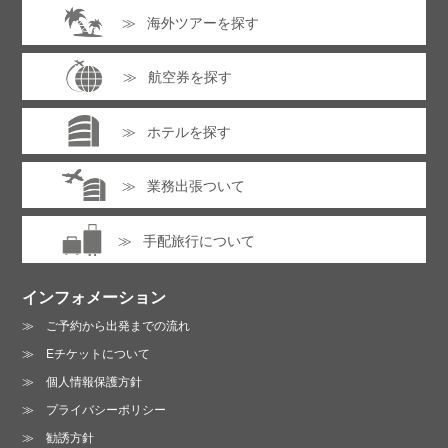
同行者情報（1人目）
※クリックするとフォームが表示
海外ツアーを探す
されます。全ての項目に入力・選択してください。
プライバシーポリシーは
こちら
航空券を探す
同行者情報（2人目）
※クリックするとフォームが表示
されます。全ての項目に入力・選択してください。
ホテルを探す
同行者情報（3人目）
※クリックするとフォームが表示
お電話でのお問い合わせ :
されます。全ての項目に入力・選択してください。
業務出張ついて
06-6213-3123
同行者情報（4人目）
※クリックするとフォームが表示
営業時間 /
月～金曜日 10:00～19:00
手配旅行について
されます。全ての項目に入力・選択してください。
土曜日 13:00～18:00（日・祝は休業）
インフォメーション
ご予約から出発までの流れ
プライバシーポリシーに同意する
Eチケットについて
個人情報保護方針
プライバシーポリシーは
こちら
プライバシーポリシー
勧誘方針