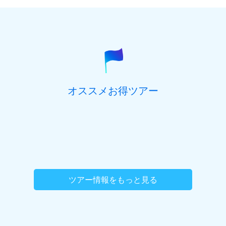
郵便番号
(必須) ハイフン抜き、半角数字7桁でご記入くだ
さい。
参加を希望するオプショナルツアーがございま
都道府県
(必須)
したら、ご記入ください。
オススメお得ツアー
住所(市区町村)
(必須)
住所(番地、マンション名号室など)
ツアー情報をもっと見る
旅行代表者名
(必須)
ご職業