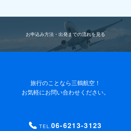
国籍（パスポートの内容を記載）
海外旅行をお申込
旅行代表者名ふりがな
(必須)
みの方のみご記入ください。
お申込み方法・出発までの流れを
見る
メールアドレス
(必須)
パスポート番号
海外旅行をお申込みの方のみご記入くだ
さい。
電話番号
(必須) 連絡がとれる電話番号をご入力くださ
い。ハイフン抜きでご入力ください （例 ： 0612345678）
パスポートと同じお名前
ローマ字でご記入ください。
旅行のことなら三鶴航空！
お気軽にお問い合わせください。
FAX番号
ハイフン抜きでご入力ください （例 ：
パスポート有効期限
海外旅行をお申込みの方のみご記入
0612345678）
ください。
06-6213-3123
TEL.