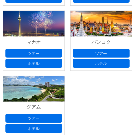
ご希望宿泊ホテル
(必須)
ご希望フライト
(必須)
マカオ
バンコク
旅行日数、延泊希望等のご要望がございました
ご希望宿泊ホテル
(必須)
ら、ご記入ください。
ツアー
ツアー
ホテル
ホテル
お申込み代表者情報
お名前
(必須)
グアム
ツアー
お名前ふりがな
(必須)
ご人数
(必須)
ホテル