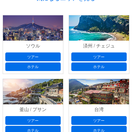
プライバシーポリシ
ー
ソウル
済州 / チェジュ
出発日
(必須) 出発日の選択は、本日より日曜・祝日を除いた
プライバシーポリシ
７日以降としてください
ー
ツアー
ツアー
ホテル
ホテル
お問い合わせ番号
以前、フォームにてお問い合わせいた
だいたお客様は、返信メールに記載されております「お問い合
出発日 第2希望
出発日の選択は、本日より日曜・祝日を除
わせ番号」をご記入ください。
いた７日以降としてください
釜山 / プサン
台湾
出発日
(必須) 出発日の選択は、本日より日曜・祝日を除いた
ご希望フライト
(必須)
７日以降としてください
ツアー
ツアー
ホテル
ホテル