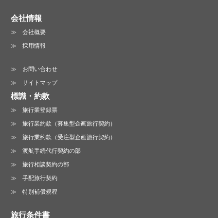
会社情報
会社概要
お電話でのお問い合わせ :
採用情報
06-6213-3123
営業時間 /
月～金曜日 10:00～19:00
お問い合わせ
土曜日 13:00～18:00（日・祝は休業）
サイトマップ
標識・約款
旅行業登録票
旅行業約款（募集型企画旅行契約）
旅行業約款（受注型企画旅行契約）
渡航手続代行契約の部
旅行相談契約の部
手配旅行契約
特別補償規程
旅行条件書