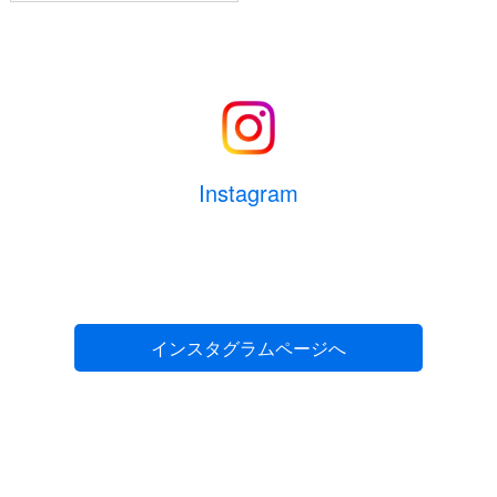
大人
人
メールアドレス
(必須)
子供
人
幼児
人
電話番号
(必須) 連絡がとれる電話番号をご入力くださ
い。ハイフン抜きでご入力ください （例 ： 0612345678）
Instagram
部屋数
室
生年月日
(必須) 半角数字8桁でご記入ください。（例：
1975年7月1日の場合 ⇒ 19750701）
お部屋に関するご要望がございましたら、ご記
インスタグラムページへ
入ください。
性別
(必須)
男性
女性