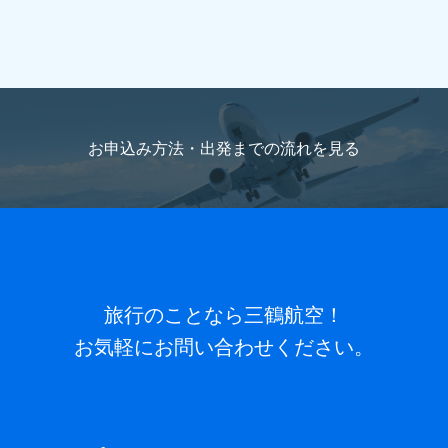
国籍（パスポートの内容を記載）
海外旅行をお申込
旅行代表者名ふりがな
(必須)
みの方のみご記入ください。
お申込み方法・出発までの流れを
見る
メールアドレス
(必須)
パスポート番号
海外旅行をお申込みの方のみご記入くだ
さい。
電話番号
(必須) 連絡がとれる電話番号をご入力くださ
い。ハイフン抜きでご入力ください （例 ： 0612345678）
パスポートと同じお名前
旅行のことなら三鶴航空！
ローマ字でご記入ください。
お気軽にお問い合わせください。
FAX番号
ハイフン抜きでご入力ください （例 ：
パスポート有効期限
海外旅行をお申込みの方のみご記入
0612345678）
ください。