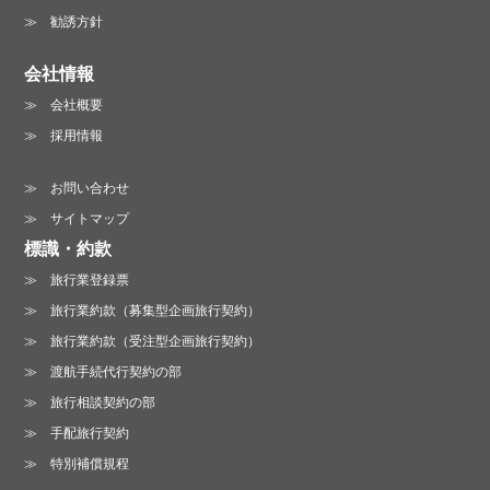
勧誘方針
会社情報
会社概要
お電話でのお問い合わせ :
採用情報
06-6213-3123
お問い合わせ
営業時間 /
月～金曜日 10:00～19:00
サイトマップ
土曜日 13:00～18:00（日・祝は休業）
標識・約款
旅行業登録票
旅行業約款（募集型企画旅行契約）
旅行業約款（受注型企画旅行契約）
渡航手続代行契約の部
旅行相談契約の部
手配旅行契約
特別補償規程