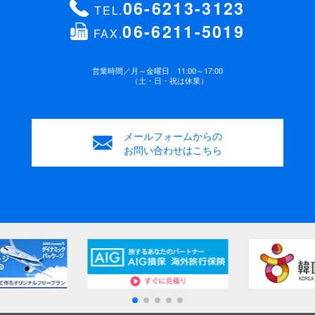
06-6213-3123
TEL.
06-6211-5019
FAX.
年齢
緊急連絡先 電話番号
(必須)
歳
営業時間／
月～金曜日 11:00～17:00
（土・日・祝は休業）
性別
お支払方法
(必須)
男性
女性
メールフォームからの
銀行振込み
ご来店
お問い合わせはこちら
ご要望・連絡事項
ご要望などがございましたらご記入ください。