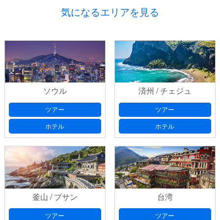
9月】
気になるエリアを見る
ご予約
プライバシーポリシ
ー
ソウル
済州 / チェジュ
出発日
(必須) 出発日の選択は、本日より日曜・祝日を除いた
プライバシーポリシ
ツアー
ツアー
７日以降としてください
ー
ホテル
ホテル
お問い合わせ番号
以前、フォームにてお問い合わせいた
だいたお客様は、返信メールに記載されております「お問い合
出発日 第2希望
出発日の選択は、本日より日曜・祝日を除
わせ番号」をご記入ください。
いた７日以降としてください
釜山 / プサン
台湾
出発日
(必須) 出発日の選択は、本日より日曜・祝日を除いた
ツアー
ツアー
ご希望フライト