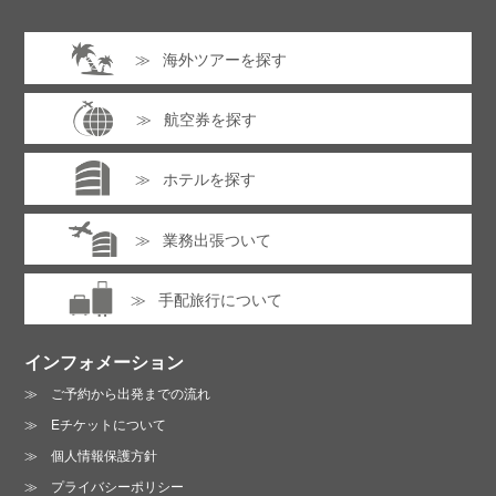
プライバシーポリシーに同意する
海外ツアーを探す
同行者情報（1人目）
※クリックするとフォームが表示
されます。全ての項目に入力・選択してください。
プライバシーポリシーは
こちら
航空券を探す
同行者情報（2人目）
※クリックするとフォームが表示
されます。全ての項目に入力・選択してください。
ホテルを探す
同行者情報（3人目）
※クリックするとフォームが表示
業務出張ついて
お電話でのお問い合わせ :
されます。全ての項目に入力・選択してください。
06-6213-3123
手配旅行について
同行者情報（4人目）
※クリックするとフォームが表示
営業時間 /
月～金曜日 10:00～19:00
されます。全ての項目に入力・選択してください。
土曜日 13:00～18:00（日・祝は休業）
インフォメーション
ご予約から出発までの流れ
Eチケットについて
プライバシーポリシーに同意する
個人情報保護方針
プライバシーポリシーは
こちら
プライバシーポリシー