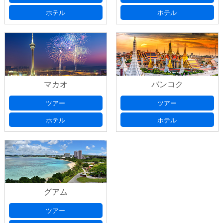
(必須)
７日以降としてください
ホテル
ホテル
ご希望宿泊ホテル
(必須)
ご希望フライト
(必須)
マカオ
バンコク
旅行日数、延泊希望等のご要望がございました
ご希望宿泊ホテル
(必須)
ツアー
ツアー
ら、ご記入ください。
ホテル
ホテル
お申込み代表者情報
お名前
(必須)
グアム
ツアー
お名前ふりがな