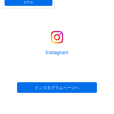
(必須)
ご人数
ホテル
(必須)
大人
人
メールアドレス
(必須)
子供
人
幼児
人
電話番号
(必須) 連絡がとれる電話番号をご入力くださ
Instagram
い。ハイフン抜きでご入力ください （例 ： 0612345678）
部屋数
室
生年月日
(必須) 半角数字8桁でご記入ください。（例：
1975年7月1日の場合 ⇒ 19750701）
インスタグラムページへ
お部屋に関するご要望がございましたら、ご記
入ください。
性別
(必須)