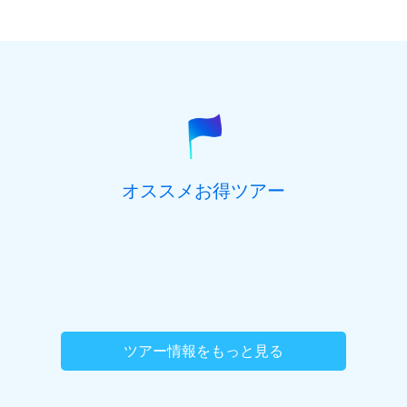
男性
女性
郵便番号
(必須) ハイフン抜き、半角数字7桁でご記入くだ
さい。
参加を希望するオプショナルツアーがございま
都道府県
(必須)
したら、ご記入ください。
オススメお得ツアー
住所(市区町村)
(必須)
住所(番地、マンション名号室など)
ツアー情報をもっと見る
旅行代表者名
(必須)
ご職業