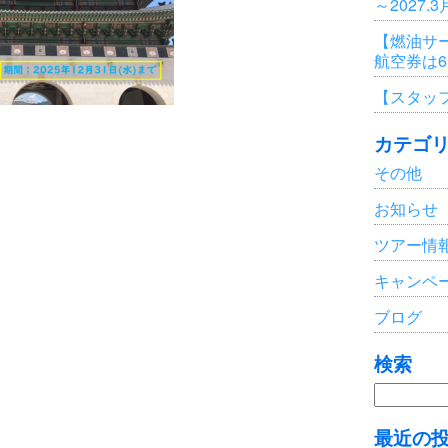
～2027.
【燃油サ
航空券は
【スタッ
カテゴ
その他
お知らせ
ツアー情
キャンペ
ブログ
検索
検
索:
最近の