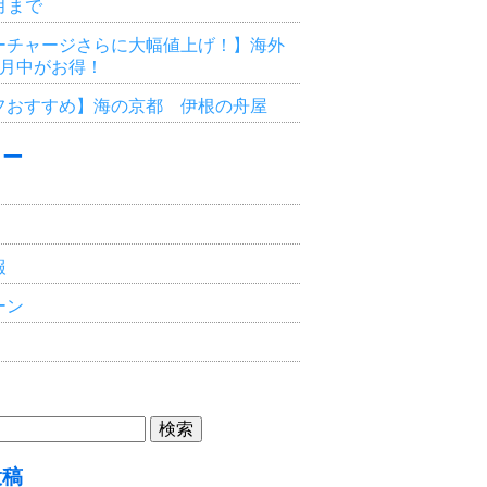
3月まで
ーチャージさらに大幅値上げ！】海外
6月中がお得！
フおすすめ】海の京都 伊根の舟屋
リー
報
ーン
投稿