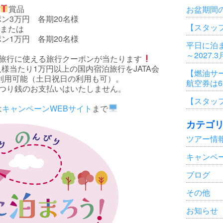
賞品
お盆期間
ン3万円 各期20名様
【スタッ
または
ン1万円 各期20名様
平日に泊ま
～2027.
の旅行に使える旅行クーポンが当たります
様当たり1万円以上の国内宿泊旅行をJATA会
【燃油サ
利用可能（土日祝日の利用も可）。
航空券は
、つり銭のお支払いはいたしません。
【スタッ
は
キャンペーンWEBサイト
まで
カテゴ
ツアー情
キャンペ
ブログ
その他
お知らせ