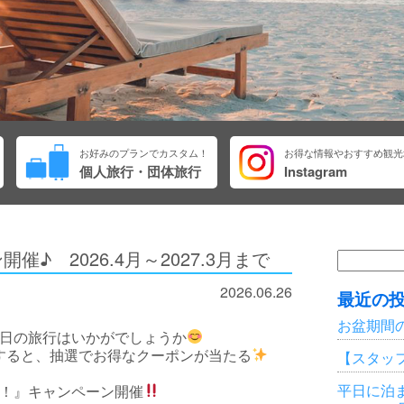
お好みのプランでカスタム！
お得な情報やおすすめ観光
個人旅行・団体旅行
Instagram
♪ 2026.4月～2027.3月まで
検
索:
2026.06.26
最近の
お盆期間
日の旅行はいかがでしょうか
すると、抽選でお得なクーポンが当たる
【スタッ
平日に泊ま
！』キャンペーン開催