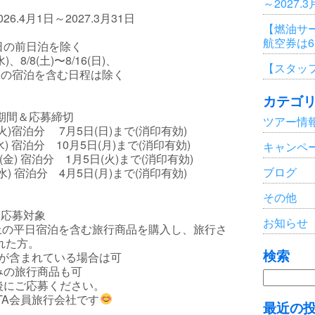
～2027.
6.4月1日～2027.3月31日
【燃油サ
航空券は
日の前日泊を除く
(水)、8/8(土)〜8/16(日)、
【スタッ
/3(日)の宿泊を含む日程は除く
カテゴ
期間＆応募締切
ツアー情
日(火)宿泊分
7月5日(日)まで(消印有効)
(水) 宿泊分
10月5日(月)まで(消印有効)
キャンペ
日(金) 宿泊分
1月5日(火)まで(消印有効)
ブログ
(水) 宿泊分
4月5日(月)まで(消印有効)
その他
応募対象
お知らせ
以上の平日宿泊を含む旅行商品を購入し、旅行さ
れた方。
検索
泊が含まれている場合は可
みの旅行商品も可
検
後にご応募ください。
索:
ATA会員旅行会社です
最近の