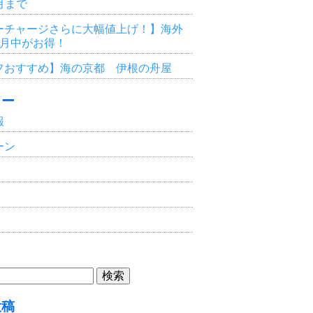
3月まで
ーチャージさらに大幅値上げ！】海外
6月中がお得！
フおすすめ】海の京都 伊根の舟屋
リー
報
ーン
投稿