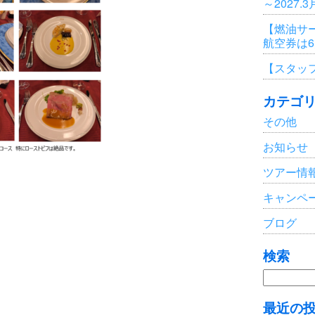
～2027.
【燃油サ
航空券は
【スタッ
カテゴ
その他
お知らせ
ツアー情
キャンペ
ブログ
検索
検
索:
最近の