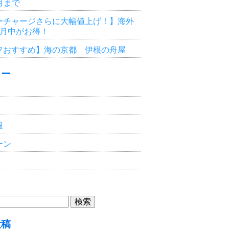
3月まで
ーチャージさらに大幅値上げ！】海外
6月中がお得！
フおすすめ】海の京都 伊根の舟屋
リー
報
ーン
投稿