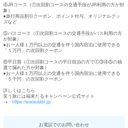
④JRコース（①次回割コースの交通手段がJR利用の方が対
象）
●旅行商品割引クーポン、ポイント付与、オリジナルグッ
ズなど
⑤バスコース（①次回割コースの交通手段がバス利用の方
が対象）
●お一人様１万円以上の交通を伴う国内宿泊に使用できる
「１万円」の次回割クーポン
⑥平日賞（①次回割コースの平日宿泊の方で①③④⑤の抽
選で漏れた方が対象）
●お一人様１万円以上の交通を伴う国内宿泊に使用できる
「５千円」の次回割クーポン
詳しくはこちら
笑う旅には福来たるキャンペーン公式サイト
→
https://warautabi.jp/
お電話でのお問い合わせ