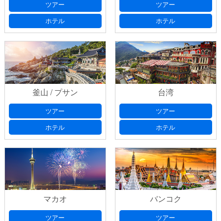
ツアー
ツアー
ホテル
ホテル
釜山 / プサン
台湾
ツアー
ツアー
ホテル
ホテル
マカオ
バンコク
ツアー
ツアー