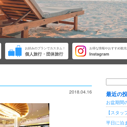
お好みのプランでカスタム！
お得な情報やおすすめ観光
個人旅行・団体旅行
Instagram
検
索:
2018.04.16
最近の
お盆期間
【スタッ
平日に泊ま