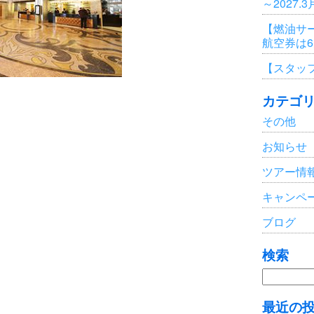
～2027.
【燃油サ
航空券は
【スタッ
カテゴ
その他
お知らせ
ツアー情
キャンペ
ブログ
検索
検
索:
最近の