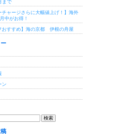
3月まで
ーチャージさらに大幅値上げ！】海外
6月中がお得！
フおすすめ】海の京都 伊根の舟屋
リー
報
ーン
投稿