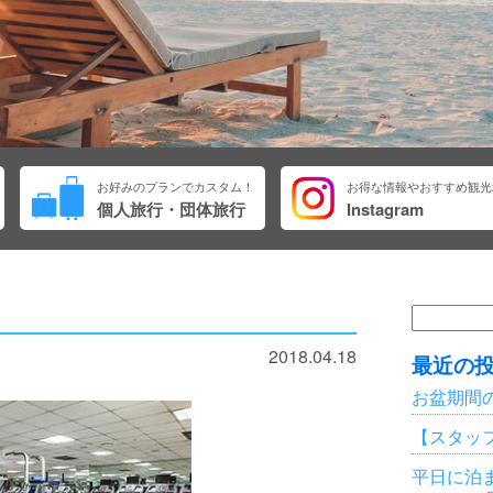
お好みのプランでカスタム！
お得な情報やおすすめ観光
個人旅行・団体旅行
Instagram
検
索:
2018.04.18
最近の
お盆期間
【スタッ
平日に泊ま