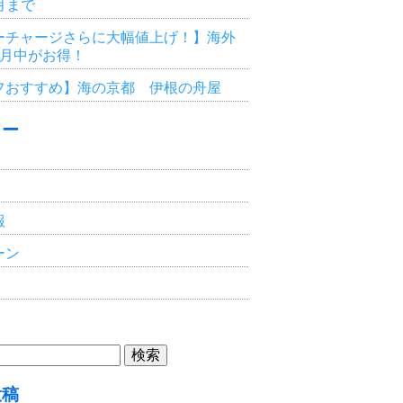
3月まで
ーチャージさらに大幅値上げ！】海外
6月中がお得！
フおすすめ】海の京都 伊根の舟屋
リー
報
ーン
投稿