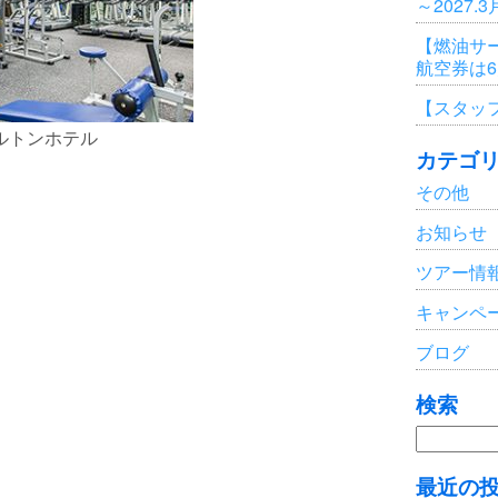
～2027.
【燃油サ
航空券は
【スタッ
ルトンホテル
カテゴ
その他
お知らせ
ツアー情
キャンペ
ブログ
検索
検
索:
最近の