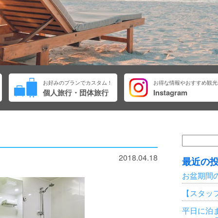
お好みのプランでカスタム！
お得な情報やおすすめ観光
個人旅行・団体旅行
Instagram
検
索:
2018.04.18
最近の
お盆期間
【スタッ
平日に泊ま