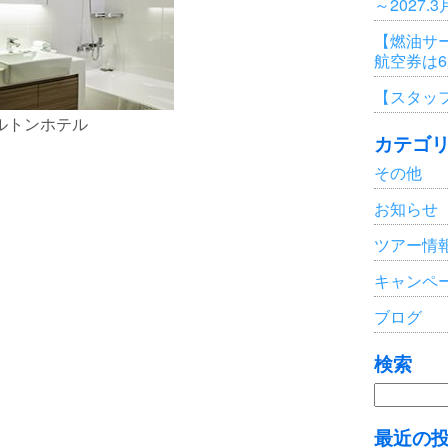
～2027.
【燃油サ
航空券は
【スタッ
ルトンホテル
カテゴ
その他
お知らせ
ツアー情
キャンペ
ブログ
検索
検
索:
最近の