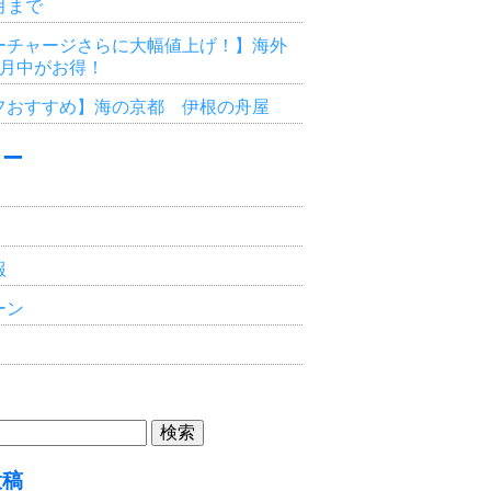
3月まで
ーチャージさらに大幅値上げ！】海外
6月中がお得！
フおすすめ】海の京都 伊根の舟屋
リー
報
ーン
投稿