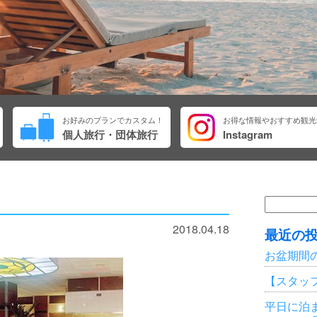
お好みのプランでカスタム！
お得な情報やおすすめ観光
個人旅行・団体旅行
Instagram
検
索:
2018.04.18
最近の
お盆期間
【スタッ
平日に泊ま