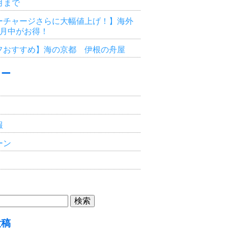
3月まで
ーチャージさらに大幅値上げ！】海外
6月中がお得！
フおすすめ】海の京都 伊根の舟屋
リー
報
ーン
投稿