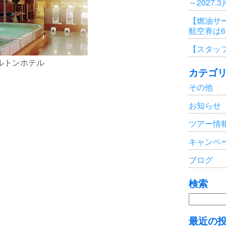
～2027.
【燃油サ
航空券は
【スタッ
ルトンホテル
カテゴ
その他
お知らせ
ツアー情
キャンペ
ブログ
検索
検
索:
最近の