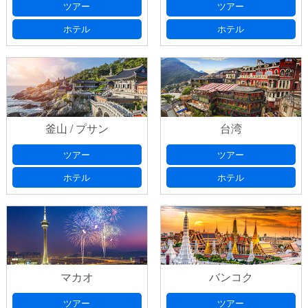
ツアー
ツアー
ホテル
ホテル
釜山 / プサン
台湾
ツアー
ツアー
ホテル
ホテル
マカオ
バンコク
ツアー
ツアー