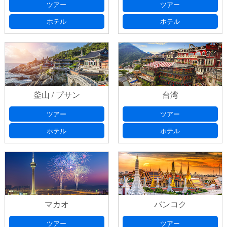
ツアー
ツアー
ホテル
ホテル
釜山 / プサン
台湾
ツアー
ツアー
ホテル
ホテル
マカオ
バンコク
ツアー
ツアー