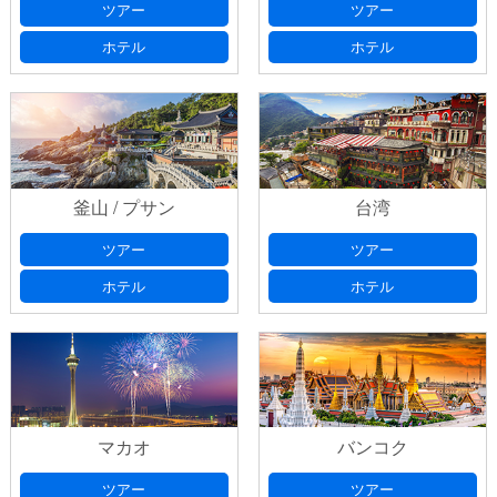
ツアー
ツアー
ホテル
ホテル
釜山 / プサン
台湾
ツアー
ツアー
ホテル
ホテル
マカオ
バンコク
ツアー
ツアー