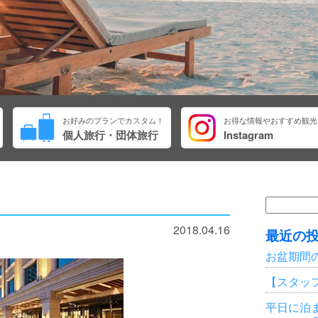
お好みのプランでカスタム！
お得な情報やおすすめ観光
個人旅行・団体旅行
Instagram
検
索:
2018.04.16
最近の
お盆期間
【スタッ
平日に泊ま