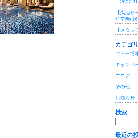
～2027.
【燃油サ
航空券は
【スタッ
カテゴ
ツアー情
キャンペ
ブログ
その他
お知らせ
検索
検
索:
最近の