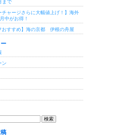
3月まで
ーチャージさらに大幅値上げ！】海外
6月中がお得！
フおすすめ】海の京都 伊根の舟屋
リー
報
ーン
投稿