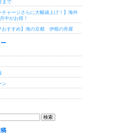
3月まで
ーチャージさらに大幅値上げ！】海外
6月中がお得！
フおすすめ】海の京都 伊根の舟屋
リー
報
ーン
投稿