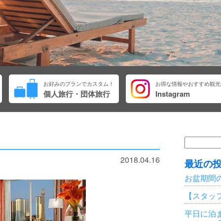
お好みのプランでカスタム！
お得な情報やおすすめ観光
個人旅行・団体旅行
Instagram
検
索:
2018.04.16
最近の
お盆期間
【スタッ
平日に泊ま