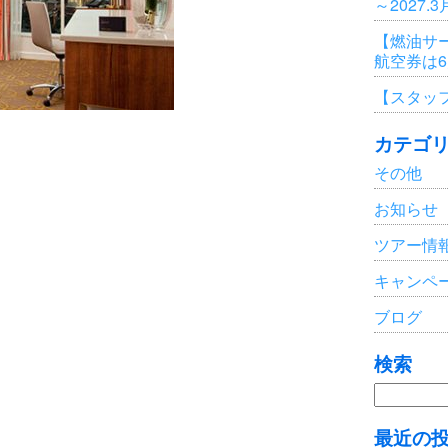
～2027.
【燃油サ
航空券は
【スタッ
カテゴ
その他
お知らせ
ツアー情
キャンペ
ブログ
検索
検
索:
最近の