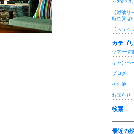
～2027.
【燃油サ
航空券は
【スタッ
カテゴ
ツアー情
キャンペ
ブログ
その他
お知らせ
検索
検
索:
最近の