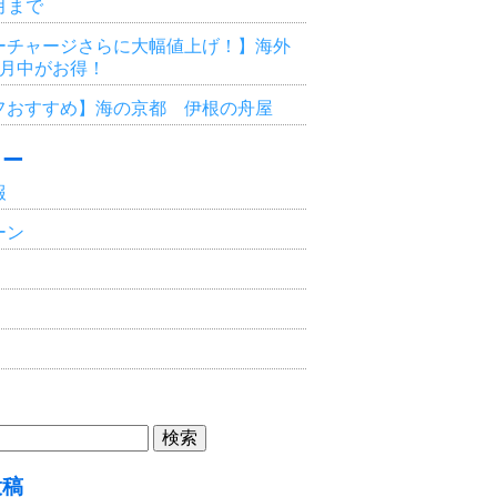
3月まで
ーチャージさらに大幅値上げ！】海外
6月中がお得！
フおすすめ】海の京都 伊根の舟屋
リー
報
ーン
投稿