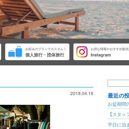
お好みのプランでカスタム！
お得な情報やおすすめ観光
個人旅行・団体旅行
Instagram
検
索:
2018.04.16
最近の
お盆期間
【スタッ
平日に泊ま