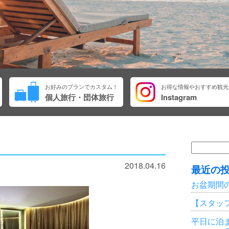
お好みのプランでカスタム！
お得な情報やおすすめ観光
個人旅行・団体旅行
Instagram
検
索:
2018.04.16
最近の
お盆期間
【スタッ
平日に泊ま