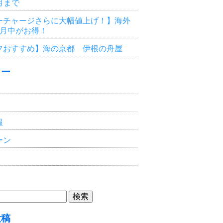
3月まで
ーチャージさらに大幅値上げ！】海外
6月中がお得！
フおすすめ】海の京都 伊根の舟屋
リー
報
ーン
投稿