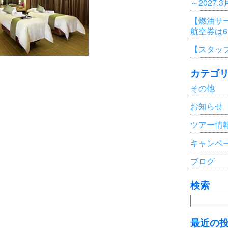
～2027.
【燃油サ
航空券は
【スタッ
カテゴ
その他
お知らせ
ツアー情
キャンペ
ブログ
検索
検
索:
最近の