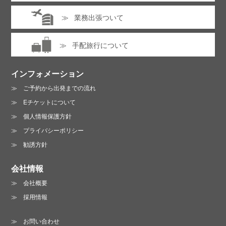
同行者情報（3人目）
※クリックするとフォームが表示
業務出張ついて
お電話でのお問い合わせ :
されます。全ての項目に入力・選択してください。
06-6213-3123
手配旅行について
同行者情報（4人目）
※クリックするとフォームが表示
営業時間 /
月～金曜日 10:00～19:00
されます。全ての項目に入力・選択してください。
土曜日 13:00～18:00（日・祝は休業）
インフォメーション
ご予約から出発までの流れ
Eチケットについて
プライバシーポリシーに同意する
個人情報保護方針
プライバシーポリシーは
こちら
プライバシーポリシー
勧誘方針
会社情報
会社概要
お電話でのお問い合わせ :
採用情報
06-6213-3123
お問い合わせ