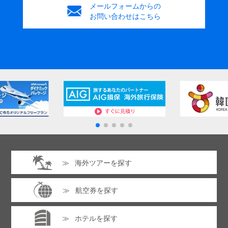
男性
女性
メールフォームからの
銀行振込み
ご来店
お問い合わせはこちら
ご要望・連絡事項
ご要望などがございましたらご記入ください。
プライバシーポリシーに同意する
海外ツアーを探す
同行者情報（1人目）
※クリックするとフォームが表示
されます。全ての項目に入力・選択してください。
プライバシーポリシーは
こちら
航空券を探す
同行者情報（2人目）
※クリックするとフォームが表示
されます。全ての項目に入力・選択してください。
ホテルを探す