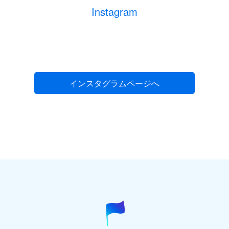
電話番号
(必須) 連絡がとれる電話番号をご入力くださ
Instagram
い。ハイフン抜きでご入力ください （例 ： 0612345678）
部屋数
室
生年月日
(必須) 半角数字8桁でご記入ください。（例：
1975年7月1日の場合 ⇒ 19750701）
インスタグラムページへ
お部屋に関するご要望がございましたら、ご記
入ください。
性別
(必須)
男性
女性
郵便番号
(必須) ハイフン抜き、半角数字7桁でご記入くだ
さい。
参加を希望するオプショナルツアーがございま
都道府県
(必須)