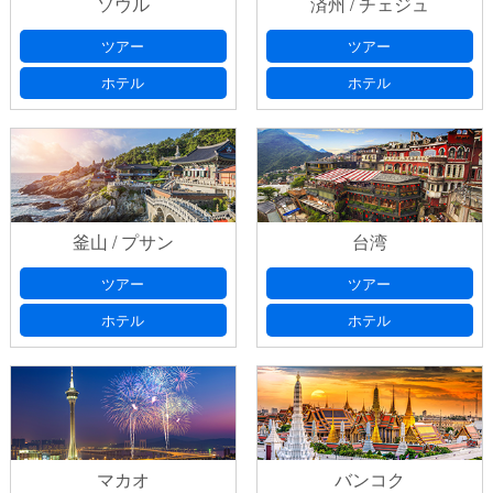
ソウル
済州 / チェジュ
出発日
(必須) 出発日の選択は、本日より日曜・祝日を除いた
プライバシーポリシ
ツアー
ツアー
７日以降としてください
ー
ホテル
ホテル
お問い合わせ番号
以前、フォームにてお問い合わせいた
だいたお客様は、返信メールに記載されております「お問い合
出発日 第2希望
出発日の選択は、本日より日曜・祝日を除
わせ番号」をご記入ください。
いた７日以降としてください
釜山 / プサン
台湾
出発日
(必須) 出発日の選択は、本日より日曜・祝日を除いた
ツアー
ツアー
ご希望フライト
(必須)
７日以降としてください
ホテル
ホテル
ご希望宿泊ホテル
(必須)
ご希望フライト
(必須)
マカオ
バンコク