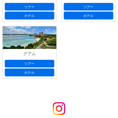
旅行日数、延泊希望等のご要望がございました
ご希望宿泊ホテル
(必須)
ツアー
ツアー
ら、ご記入ください。
ホテル
ホテル
お申込み代表者情報
お名前
(必須)
グアム
ツアー
お名前ふりがな
(必須)
ご人数
ホテル
(必須)
大人
人
メールアドレス
(必須)
子供
人
幼児
人