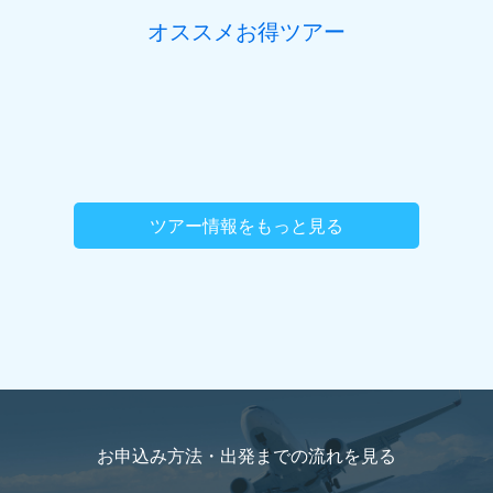
したら、ご記入ください。
オススメお得ツアー
住所(市区町村)
(必須)
住所(番地、マンション名号室など)
ツアー情報をもっと見る
旅行代表者名
(必須)
ご職業
国籍（パスポートの内容を記載）
海外旅行をお申込
旅行代表者名ふりがな
(必須)
みの方のみご記入ください。
お申込み方法・出発までの流れを
見る
メールアドレス