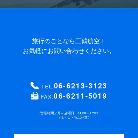
(必須)
パスポート番号
海外旅行をお申込みの方のみご記入くだ
さい。
電話番号
(必須) 連絡がとれる電話番号をご入力くださ
い。ハイフン抜きでご入力ください （例 ： 0612345678）
パスポートと同じお名前
旅行のことなら三鶴航空！
ローマ字でご記入ください。
お気軽にお問い合わせください。
FAX番号
ハイフン抜きでご入力ください （例 ：
パスポート有効期限
海外旅行をお申込みの方のみご記入
0612345678）
ください。
06-6213-3123
TEL.
06-6211-5019
FAX.
年齢
緊急連絡先 電話番号
(必須)
歳
営業時間／
月～金曜日 11:00～17:00
（土・日・祝は休業）
性別
お支払方法
(必須)