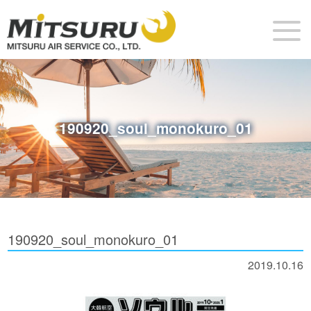
190920_soul_monokuro_01
190920_soul_monokuro_01
2019.10.16