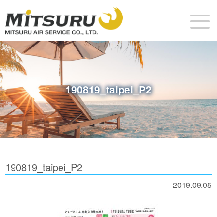
190819_taipei_P2
190819_taipei_P2
2019.09.05