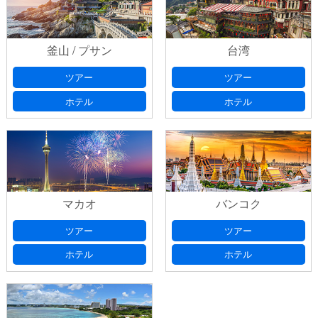
出発日の選択は、本日より日曜・祝日を除
わせ番号」をご記入ください。
いた７日以降としてください
釜山 / プサン
台湾
出発日
(必須) 出発日の選択は、本日より日曜・祝日を除いた
ツアー
ツアー
ご希望フライト
(必須)
７日以降としてください
ホテル
ホテル
ご希望宿泊ホテル
(必須)
ご希望フライト
(必須)
マカオ
バンコク
旅行日数、延泊希望等のご要望がございました
ご希望宿泊ホテル
(必須)
ツアー
ツアー
ら、ご記入ください。
ホテル
ホテル
お申込み代表者情報