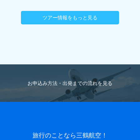
住所(番地、マンション名号室など)
ツアー情報をもっと見る
旅行代表者名
(必須)
ご職業
国籍（パスポートの内容を記載）
海外旅行をお申込
旅行代表者名ふりがな
(必須)
みの方のみご記入ください。
お申込み方法・出発までの流れを
見る
メールアドレス
(必須)
パスポート番号
海外旅行をお申込みの方のみご記入くだ
さい。
電話番号
(必須) 連絡がとれる電話番号をご入力くださ
い。ハイフン抜きでご入力ください （例 ： 0612345678）
パスポートと同じお名前
旅行のことなら三鶴航空！
ローマ字でご記入ください。