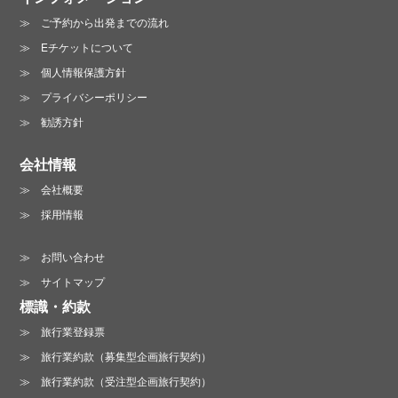
ご予約から出発までの流れ
Eチケットについて
プライバシーポリシーに同意する
個人情報保護方針
プライバシーポリシーは
こちら
プライバシーポリシー
勧誘方針
会社情報
会社概要
お電話でのお問い合わせ :
採用情報
06-6213-3123
お問い合わせ
営業時間 /
月～金曜日 10:00～19:00
サイトマップ
土曜日 13:00～18:00（日・祝は休業）
標識・約款
旅行業登録票
旅行業約款（募集型企画旅行契約）
旅行業約款（受注型企画旅行契約）