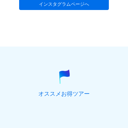
1975年7月1日の場合 ⇒ 19750701）
インスタグラムページへ
お部屋に関するご要望がございましたら、ご記
入ください。
性別
(必須)
男性
女性
郵便番号
(必須) ハイフン抜き、半角数字7桁でご記入くだ
さい。
参加を希望するオプショナルツアーがございま
都道府県
(必須)
したら、ご記入ください。
オススメお得ツアー
住所(市区町村)
(必須)