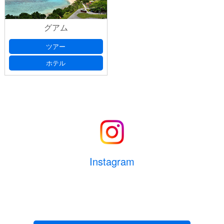
お名前
(必須)
グアム
ツアー
お名前ふりがな
(必須)
ご人数
ホテル
(必須)
大人
人
メールアドレス
(必須)
子供
人
幼児
人
電話番号
(必須) 連絡がとれる電話番号をご入力くださ
Instagram
い。ハイフン抜きでご入力ください （例 ： 0612345678）
部屋数
室
生年月日
(必須) 半角数字8桁でご記入ください。（例：