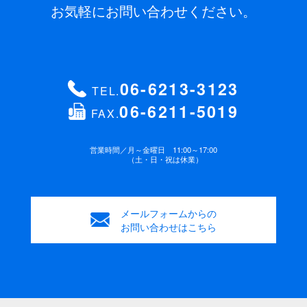
お気軽にお問い合わせください。
FAX番号
ハイフン抜きでご入力ください （例 ：
パスポート有効期限
海外旅行をお申込みの方のみご記入
0612345678）
ください。
06-6213-3123
TEL.
06-6211-5019
FAX.
年齢
緊急連絡先 電話番号
(必須)
歳
営業時間／
月～金曜日 11:00～17:00
（土・日・祝は休業）
性別
お支払方法
(必須)
男性
女性
メールフォームからの
銀行振込み
ご来店
お問い合わせはこちら
ご要望・連絡事項
ご要望などがございましたらご記入ください。