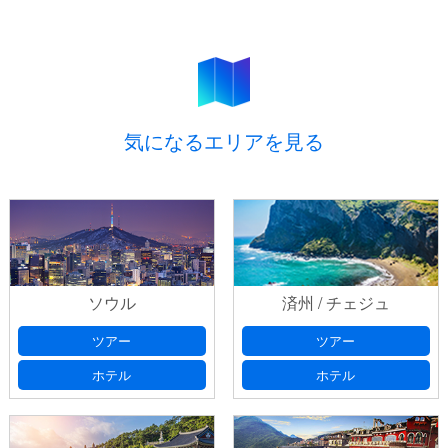
ティーウェイ航空で行く！グアム３日間【10
月～3月】
お問い合わせ
ティーウェイ航空で行く！グアム３日間【10
月～3月】
気になるエリアを見る
ご予約
プライバシーポリシ
ー
ソウル
済州 / チェジュ
出発日
(必須) 出発日の選択は、本日より日曜・祝日を除いた
プライバシーポリシ
ツアー
ツアー
７日以降としてください
ー
ホテル
ホテル
お問い合わせ番号
以前、フォームにてお問い合わせいた
だいたお客様は、返信メールに記載されております「お問い合
出発日 第2希望