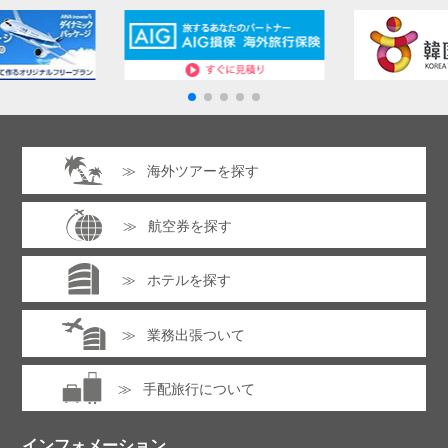
プライバシーポリシーに同意する
海外ツアーを探す
同行者情報（1人目）
※クリックするとフォームが表示
されます。全ての項目に入力・選択してください。
プライバシーポリシーは
こちら
航空券を探す
同行者情報（2人目）
※クリックするとフォームが表示
されます。全ての項目に入力・選択してください。
ホテルを探す
同行者情報（3人目）
※クリックするとフォームが表示
業務出張ついて
お電話でのお問い合わせ :
されます。全ての項目に入力・選択してください。
06-6213-3123
手配旅行について
同行者情報（4人目）
※クリックするとフォームが表示
営業時間 /
月～金曜日 10:00～19:00
されます。全ての項目に入力・選択してください。
土曜日 13:00～18:00（日・祝は休業）
インフォメーション