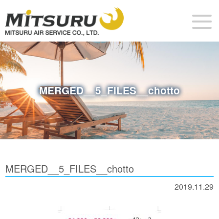
MERGED__5_FILES__chotto
MERGED__5_FILES__chotto
2019.11.29