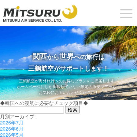
関西
世界
から
への旅行は
三鶴航空
がサポートします！
三鶴航空が海外旅行へのお得なプランをご提案します。
ホームページにしか掲載していない限定の激安ツアーも！
お気軽にお問い合わせください！
◆韓国への渡航に必要なチェック項目◆
検
索:
月別アーカイブ:
2026年7月
2026年6月
2026年5月