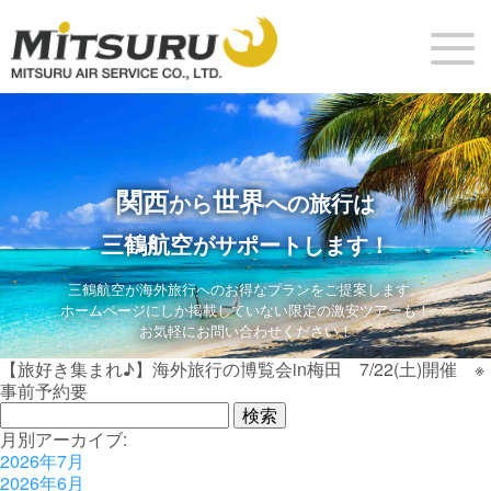
関西
世界
から
への旅行は
三鶴航空
がサポートします！
三鶴航空が海外旅行へのお得なプランをご提案します。
ホームページにしか掲載していない限定の激安ツアーも！
お気軽にお問い合わせください！
【旅好き集まれ♪】海外旅行の博覧会in梅田 7/22(土)開催 ※
事前予約要
検
索:
月別アーカイブ:
2026年7月
2026年6月