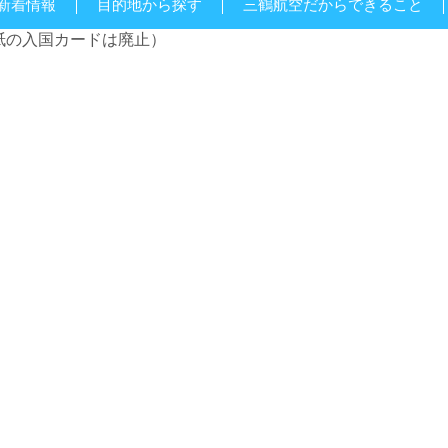
新着情報
目的地から探す
三鶴航空だからできること
（紙の入国カードは廃止）