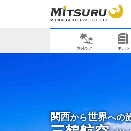
海外ツアー
ホテル
関西
世界
から
への
三鶴航空